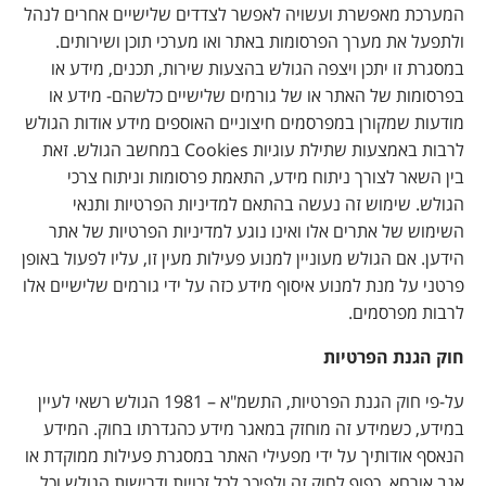
המערכת מאפשרת ועשויה לאפשר לצדדים שלישיים אחרים לנהל
ולתפעל את מערך הפרסומות באתר ואו מערכי תוכן ושירותים.
במסגרת זו יתכן ויצפה הגולש בהצעות שירות, תכנים, מידע או
בפרסומות של האתר או של גורמים שלישיים כלשהם- מידע או
מודעות שמקורן במפרסמים חיצוניים האוספים מידע אודות הגולש
לרבות באמצעות שתילת עוגיות Cookies במחשב הגולש. זאת
בין השאר לצורך ניתוח מידע, התאמת פרסומות וניתוח צרכי
הגולש. שימוש זה נעשה בהתאם למדיניות הפרטיות ותנאי
השימוש של אתרים אלו ואינו נוגע למדיניות הפרטיות של אתר
הידען. אם הגולש מעוניין למנוע פעילות מעין זו, עליו לפעול באופן
פרטני על מנת למנוע איסוף מידע כזה על ידי גורמים שלישיים אלו
לרבות מפרסמים.
חוק הגנת הפרטיות
על-פי חוק הגנת הפרטיות, התשמ"א – 1981 הגולש רשאי לעיין
במידע, כשמידע זה מוחזק במאגר מידע כהגדרתו בחוק. המידע
הנאסף אודותיך על ידי מפעילי האתר במסגרת פעילות ממוקדת או
אגב אורחא, כפוף לחוק זה ולפיכך לכל זכויות ודרישות הגולש וכל