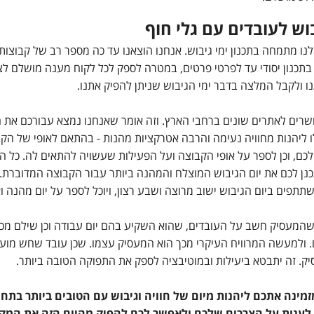
בוש לעובדים עם גלי חוף
ו מתמחה בתכנון ימי גיבוש. אנחנו הוצאנו עד כה מספר רב של קבוצות 
 בתכנון יסודי עד לפרטי פרטים, במטרה לספק לכל לקוח מענה מושלם לצ
ו ולקבל המלצה בדבר ימי הגיבוש שניתן להפיק אתנו.
שרים לאתרים שונים ברחבי הארץ. וזה אומר שאנחנו נמצא עבורכם את 
ו ליהנות מחוויה נעימה והרבה אטרקציות מהנות - בהתאם לאופי של הקבו
כם, וכן לספר על אופי הקבוצה ועל הפעילות שעשויה להתאים לה. כל השא
נן לכם את יום הגיבוש המוצלח והמהנה ביותר עבור הקבוצה המדוברת. 
תפים ביום הגיבוש ישוב מרוצה ושבע רצון, ויוכל לספר על יום מהנה 
מעסיק חשב על העובדים, שהוא השקיע בהם יום עבודה וכן שילם מכיס
 ולמעשה המרוויח העיקרי מכך הוא המעסיק עצמו. שכן עובד שחש מוער
יק. זה יתבטא ביעילות ובמוטיבציה לספק את התפוקה הטובה ביותר.
זמינה אתכם ליהנות מיום של חוויה וגיבוש עם הטובים ביותר בתחו
לענות על הצרכים שלכם ולאפשר לכם להפיק מהיום הזה את המקסימ