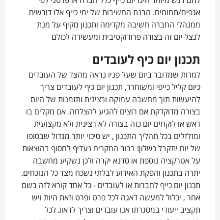
להם דגש מיוחד הינו יום כייף כלל חברה או פרטני לפי
אגפים/תחומים. הבנת החשיבות של ימי כייף אלו דורשים
ממנהלי החברה חשיבה מקדימה ותכנון מקיף על מנת
לנצל יום זה בצורה פרודוקטיבית ומעשירה לכולם
תכנון יום כיף לעובדים
למרות שמדובר ביום שעל פניו נראה מהצד של העובדים
כיום קליל כייפי ומשוחרר, תכנון יום כיף לעובדים צריך
להיעשות תוך מחשבה עמוקה ורצינית ותזמנות של היום
בצורה מדוקדקת אם רוצים להגיע להצלחה. אם מקלים בו
ראש או לוקחים יום כזה בצורה לא רצינית ולא מקצועית
ומזלזלים בכל תהליך התכנון , יש סיכוי יותר מגדול שבסופו
של יום יתקבל כשלון! ברוב המקרים נעדיף לחסוף בהוצאות
על אטרקציה נוספת או סדנא יקרה ולכן נשקיע מחשבה
יתרה בתכנון והפקת האירוע לבלתי נשכח מצד כל הנוכחים.
תכנון יום כייף לחברות או לעובדים - כל אחד קורא לזה בשם
אחר , יכלול למעשה דאגה לכל פרט ופרט וזאת היות ויש
תקציב ייעודי במסגרתו אנו עובדים וצריך לדאוג לכל